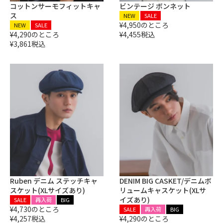
コットンサーモフィットキャ
ビンテージ ボンネット
ス
NEW
SALE
¥
4,950
のところ
NEW
SALE
¥
4,290
のところ
¥
4,455
税込
¥
3,861
税込
Ruben
デニム ステッチキャ
DENIM BIG CASKET/デニムボ
スケット(XLサイズあり)
リュームキャスケット(XLサ
イズあり)
SALE
再入荷
BIG
¥
4,730
のところ
SALE
再入荷
BIG
¥
4,257
税込
¥
4,290
のところ