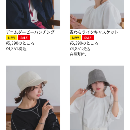
デニムダービーハンチング
麦わらライクキャスケット
NEW
SALE
NEW
SALE
¥
5,390
のところ
¥
5,390
のところ
¥
4,851
税込
¥
4,851
税込
在庫切れ