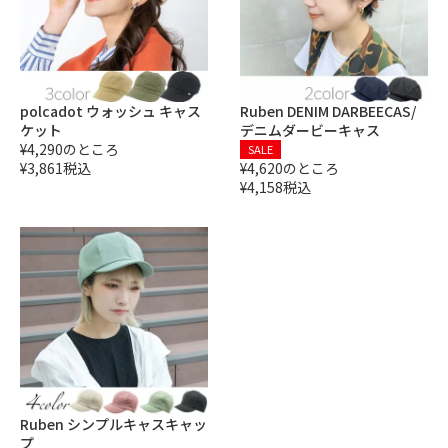
polcadot
ウォッシュ キャス
Ruben
DENIM DARBEECAS/
ケット
デニムダービーキャス
¥
4,290
のところ
SALE
¥
3,861
税込
¥
4,620
のところ
¥
4,158
税込
Ruben
シンプルキャスキャッ
プ