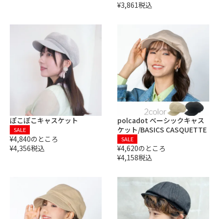
¥
3,861
税込
ぽこぽこキャスケット
polcadot
ベーシックキャス
ケット/BASICS CASQUETTE
SALE
¥
4,840
のところ
SALE
¥
4,356
税込
¥
4,620
のところ
¥
4,158
税込