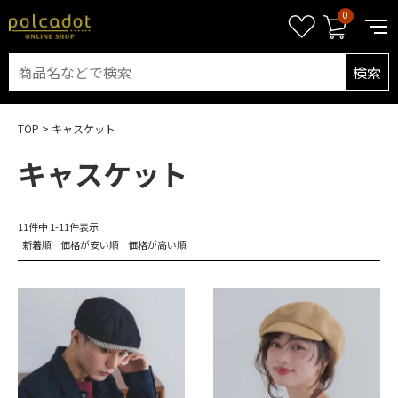
0
検索
TOP
キャスケット
キャスケット
11
件中
1
-
11
件表示
新着順
価格が安い順
価格が高い順