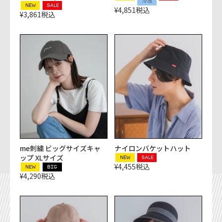
冷感
NEW
SALE
¥
4,851
税込
¥
3,861
税込
me刺繍 ビッグサイズキャ
ナイロンバケットハット
ップ XLサイズ
NEW
SALE
¥
4,455
税込
NEW
BIG
¥
4,290
税込