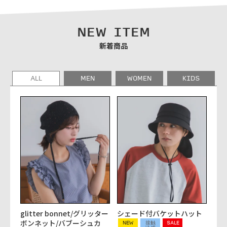
NEW ITEM
新着商品
ALL
MEN
WOMEN
KIDS
glitter bonnet/グリッター
シェード付バケットハット
ボンネット/バブーシュカ
NEW
接触
SALE