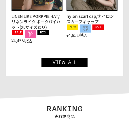
LINEN LIKE PORKPIE HAT/
nylon scarf cap/ナイロン
リネンライク ポークパイハ
スカーフキャップ
ット(XLサイズあり)
NEW
接触
SALE
冷感
SALE
再入
BIG
¥
4,851
税込
荷
¥
4,455
税込
VIEW ALL
RANKING
売れ筋商品