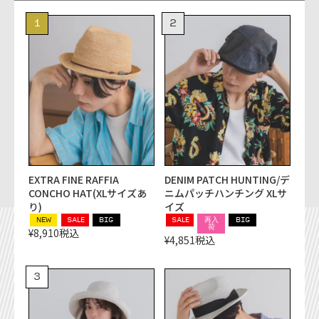
EXTRA FINE RAFFIA
DENIM PATCH HUNTING/デ
CONCHO HAT(XLサイズあ
ニムパッチハンチング XLサ
り)
イズ
NEW
SALE
BIG
SALE
再入
BIG
荷
¥
8,910
税込
¥
4,851
税込