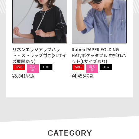
リネンエッジアップハッ
Ruben
PAPER FOLDING
ト・ストラップ付き(XLサイ
HAT/ポケッタブル 中折れハ
ズ展開あり)
ット(Lサイズあり)
SALE
再入
BIG
SALE
再入
BIG
荷
荷
¥
5,841
税込
¥
4,455
税込
CATEGORY