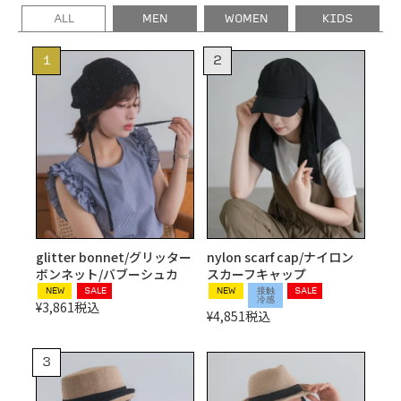
ALL
MEN
WOMEN
KIDS
glitter bonnet/グリッター
nylon scarf cap/ナイロン
ボンネット/バブーシュカ
スカーフキャップ
NEW
SALE
NEW
接触
SALE
冷感
¥
3,861
税込
¥
4,851
税込