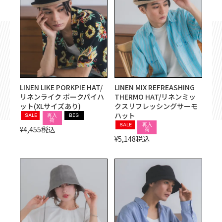
LINEN LIKE PORKPIE HAT/
LINEN MIX REFREASHING
リネンライク ポークパイハ
THERMO HAT/リネンミッ
ット(XLサイズあり)
クスリフレッシングサーモ
ハット
SALE
再入
BIG
荷
SALE
再入
¥
4,455
税込
荷
¥
5,148
税込