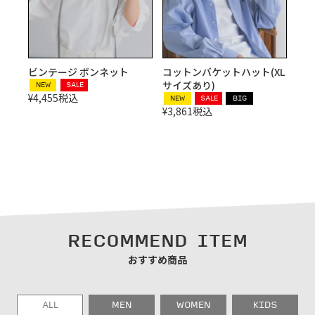
ビンテージ ボンネット
コットンバケットハット(XL
サイズあり)
NEW
SALE
¥
4,455
税込
NEW
SALE
BIG
¥
3,861
税込
RECOMMEND ITEM
おすすめ商品
ALL
MEN
WOMEN
KIDS