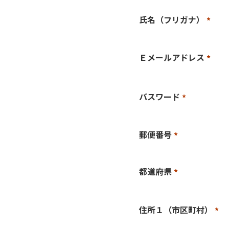
須)
氏名（フリガナ）
(必
須)
Ｅメールアドレス
(必
須)
パスワード
(必
須)
郵便番号
(必
須)
都道府県
(必
須)
住所１（市区町村）
(必