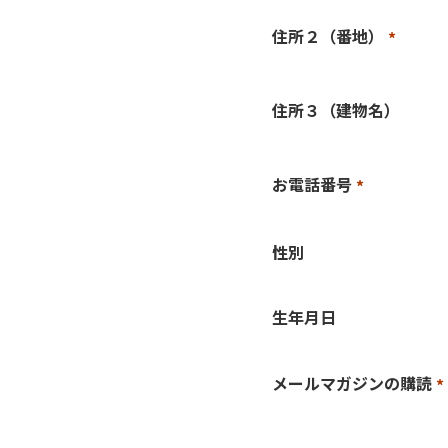
須)
住所２（番地）
(必
須)
住所３（建物名）
お電話番号
(必
須)
性別
生年月日
メールマガジンの購読
(
須