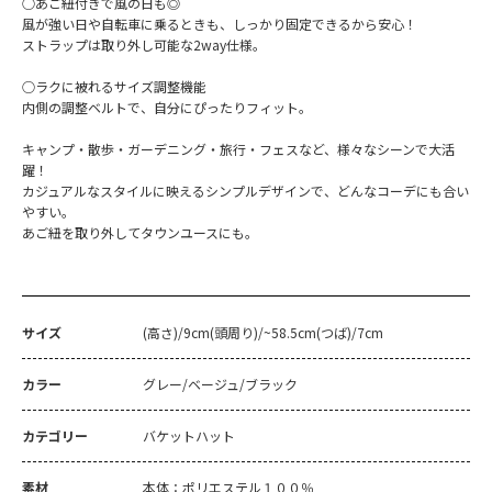
○あご紐付きで風の日も◎
風が強い日や自転車に乗るときも、しっかり固定できるから安心！
ストラップは取り外し可能な2way仕様。
○ラクに被れるサイズ調整機能
内側の調整ベルトで、自分にぴったりフィット。
キャンプ・散歩・ガーデニング・旅行・フェスなど、様々なシーンで大活
躍！
カジュアルなスタイルに映えるシンプルデザインで、どんなコーデにも合い
やすい。
あご紐を取り外してタウンユースにも。
サイズ
(高さ)/9cm(頭周り)/~58.5cm(つば)/7cm
カラー
グレー/ベージュ/ブラック
カテゴリー
バケットハット
素材
本体：ポリエステル１００％