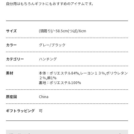
自分用はもちろんギフトにもおすすめのアイテムです。
サイズ
(頭周り)/~58.5cm(つば)/6cm
カラー
グレー/ブラック
カテゴリー
ハンチング
素材
本体：ポリエステル84%,レーヨン１３％,ポリウレタン
２％,麻1%
裏地：ポリエステル100%
原産国
China
ギフトラッピング
可