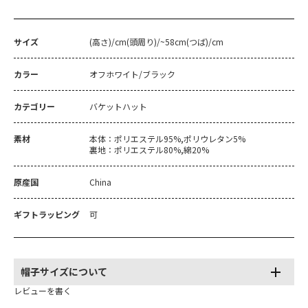
サイズ
(高さ)/cm(頭周り)/~58cm(つば)/cm
カラー
オフホワイト/ブラック
カテゴリー
バケットハット
素材
本体：ポリエステル95%,ポリウレタン5%
裏地：ポリエステル80%,綿20%
原産国
China
ギフトラッピング
可
帽子サイズについて
レビューを書く